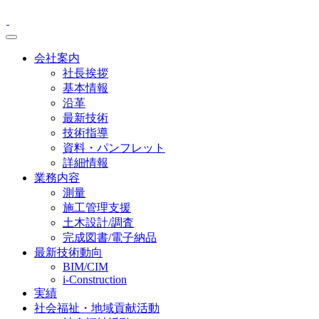
会社案内
社長挨拶
基本情報
沿革
最新技術
技術指導
資料・パンフレット
詳細情報
業務内容
測量
施工管理支援
土木設計/調査
完成図書/電子納品
最新技術動向
BIM/CIM
i-Construction
実績
社会福祉・地域貢献活動