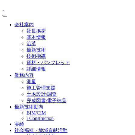
会社案内
社長挨拶
基本情報
沿革
最新技術
技術指導
資料・パンフレット
詳細情報
業務内容
測量
施工管理支援
土木設計/調査
完成図書/電子納品
最新技術動向
BIM/CIM
i-Construction
実績
社会福祉・地域貢献活動