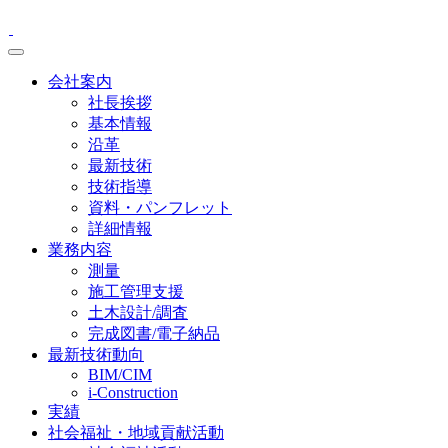
会社案内
社長挨拶
基本情報
沿革
最新技術
技術指導
資料・パンフレット
詳細情報
業務内容
測量
施工管理支援
土木設計/調査
完成図書/電子納品
最新技術動向
BIM/CIM
i-Construction
実績
社会福祉・地域貢献活動