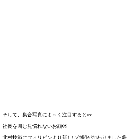
そして、集合写真によ～く注目すると👀
社長を囲む見慣れないお顔🤔
北村技術にフィリピンより新しい仲間が加わりました😁