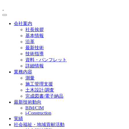
会社案内
社長挨拶
基本情報
沿革
最新技術
技術指導
資料・パンフレット
詳細情報
業務内容
測量
施工管理支援
土木設計/調査
完成図書/電子納品
最新技術動向
BIM/CIM
i-Construction
実績
社会福祉・地域貢献活動