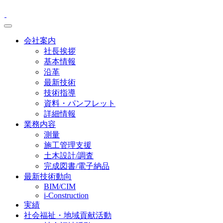
会社案内
社長挨拶
基本情報
沿革
最新技術
技術指導
資料・パンフレット
詳細情報
業務内容
測量
施工管理支援
土木設計/調査
完成図書/電子納品
最新技術動向
BIM/CIM
i-Construction
実績
社会福祉・地域貢献活動