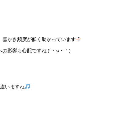
。雪かき頻度が低く助かっています
影響も心配ですね (´・ω・｀)
が違いますね