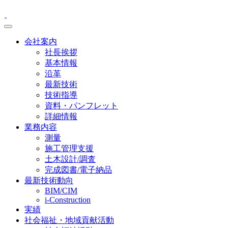
会社案内
社長挨拶
基本情報
沿革
最新技術
技術指導
資料・パンフレット
詳細情報
業務内容
測量
施工管理支援
土木設計/調査
完成図書/電子納品
最新技術動向
BIM/CIM
i-Construction
実績
社会福祉・地域貢献活動