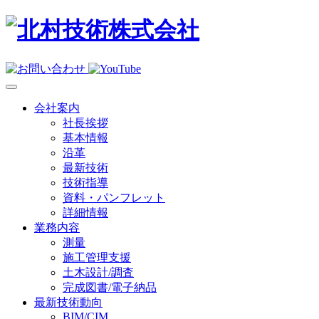
会社案内
社長挨拶
基本情報
沿革
最新技術
技術指導
資料・パンフレット
詳細情報
業務内容
測量
施工管理支援
土木設計/調査
完成図書/電子納品
最新技術動向
BIM/CIM