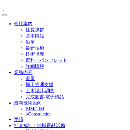
会社案内
社長挨拶
基本情報
沿革
最新技術
技術指導
資料・パンフレット
詳細情報
業務内容
測量
施工管理支援
土木設計/調査
完成図書/電子納品
最新技術動向
BIM/CIM
i-Construction
実績
社会福祉・地域貢献活動