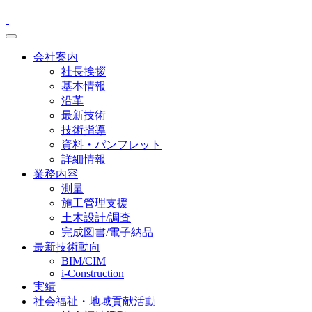
会社案内
社長挨拶
基本情報
沿革
最新技術
技術指導
資料・パンフレット
詳細情報
業務内容
測量
施工管理支援
土木設計/調査
完成図書/電子納品
最新技術動向
BIM/CIM
i-Construction
実績
社会福祉・地域貢献活動