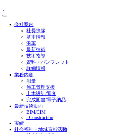
会社案内
社長挨拶
基本情報
沿革
最新技術
技術指導
資料・パンフレット
詳細情報
業務内容
測量
施工管理支援
土木設計/調査
完成図書/電子納品
最新技術動向
BIM/CIM
i-Construction
実績
社会福祉・地域貢献活動