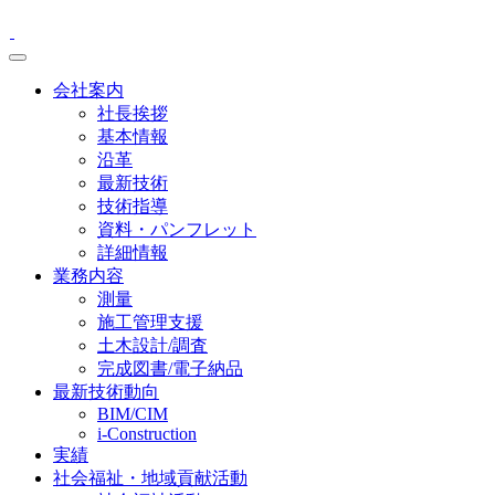
会社案内
社長挨拶
基本情報
沿革
最新技術
技術指導
資料・パンフレット
詳細情報
業務内容
測量
施工管理支援
土木設計/調査
完成図書/電子納品
最新技術動向
BIM/CIM
i-Construction
実績
社会福祉・地域貢献活動