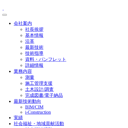
会社案内
社長挨拶
基本情報
沿革
最新技術
技術指導
資料・パンフレット
詳細情報
業務内容
測量
施工管理支援
土木設計/調査
完成図書/電子納品
最新技術動向
BIM/CIM
i-Construction
実績
社会福祉・地域貢献活動