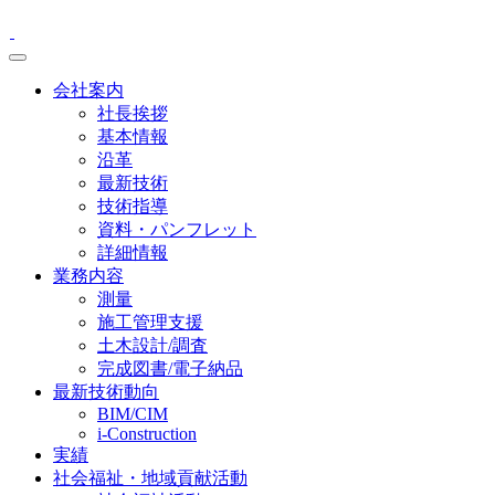
会社案内
社長挨拶
基本情報
沿革
最新技術
技術指導
資料・パンフレット
詳細情報
業務内容
測量
施工管理支援
土木設計/調査
完成図書/電子納品
最新技術動向
BIM/CIM
i-Construction
実績
社会福祉・地域貢献活動