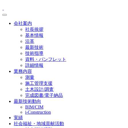
会社案内
社長挨拶
基本情報
沿革
最新技術
技術指導
資料・パンフレット
詳細情報
業務内容
測量
施工管理支援
土木設計/調査
完成図書/電子納品
最新技術動向
BIM/CIM
i-Construction
実績
社会福祉・地域貢献活動