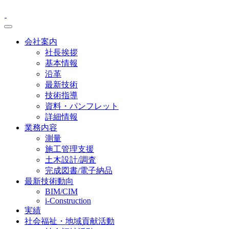
会社案内
社長挨拶
基本情報
沿革
最新技術
技術指導
資料・パンフレット
詳細情報
業務内容
測量
施工管理支援
土木設計/調査
完成図書/電子納品
最新技術動向
BIM/CIM
i-Construction
実績
社会福祉・地域貢献活動