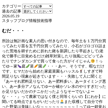
カテゴリー
過去の記事
2026.05.19
スタッフブログ
情報
技術指導
むだ・・・
所詮は無計画な素人の思い付きなので、毎年土を１万円分買
ってみたり苗を五千円分買ってみたり、小石がゴロゴロ詰ま
った荒地を耕すために折れた鍬を新調したり早起きして(老
化で勝手に目覚めるだけ)雑草対策したり強風にビビッてみ
たりでナンダカンダで買って食った方がイイじゃん
！っ
てゆ～家
庭
菜
園
・・・あー、そうです、暇なだけ
です、ヒマだから始めた家庭菜園もハッスル
しすぎて時
間足りない現象が起きています・・・失敗して人に聞くと
『あーそれ肥料足りない、あー肥料多い、あータイミング悪
い、あー多分アノなんてゆーか確かソレ水のやりすぎだった
か足りないだかのナニかだったようなそーでないよー
な・・・』って農家ではなく僕と同等くらいの【にわか】に
聞いてる時点でまちがいだったり
また収穫して自分で作
った野菜は美味しいな～～～～～～～～～！ってゆー錯覚お