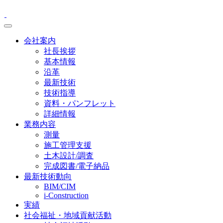
会社案内
社長挨拶
基本情報
沿革
最新技術
技術指導
資料・パンフレット
詳細情報
業務内容
測量
施工管理支援
土木設計/調査
完成図書/電子納品
最新技術動向
BIM/CIM
i-Construction
実績
社会福祉・地域貢献活動