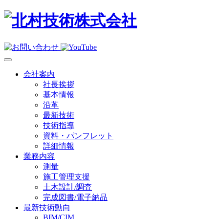
会社案内
社長挨拶
基本情報
沿革
最新技術
技術指導
資料・パンフレット
詳細情報
業務内容
測量
施工管理支援
土木設計/調査
完成図書/電子納品
最新技術動向
BIM/CIM