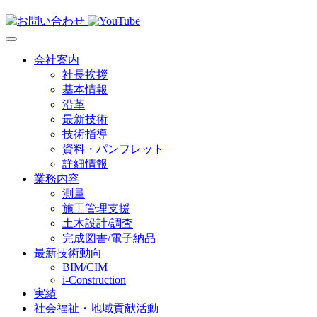
会社案内
社長挨拶
基本情報
沿革
最新技術
技術指導
資料・パンフレット
詳細情報
業務内容
測量
施工管理支援
土木設計/調査
完成図書/電子納品
最新技術動向
BIM/CIM
i-Construction
実績
社会福祉・地域貢献活動