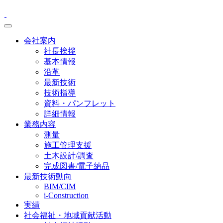
会社案内
社長挨拶
基本情報
沿革
最新技術
技術指導
資料・パンフレット
詳細情報
業務内容
測量
施工管理支援
土木設計/調査
完成図書/電子納品
最新技術動向
BIM/CIM
i-Construction
実績
社会福祉・地域貢献活動