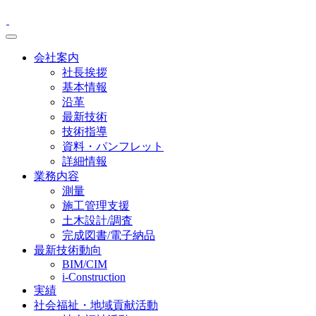
会社案内
社長挨拶
基本情報
沿革
最新技術
技術指導
資料・パンフレット
詳細情報
業務内容
測量
施工管理支援
土木設計/調査
完成図書/電子納品
最新技術動向
BIM/CIM
i-Construction
実績
社会福祉・地域貢献活動