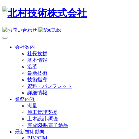
会社案内
社長挨拶
基本情報
沿革
最新技術
技術指導
資料・パンフレット
詳細情報
業務内容
測量
施工管理支援
土木設計/調査
完成図書/電子納品
最新技術動向
BIM/CIM